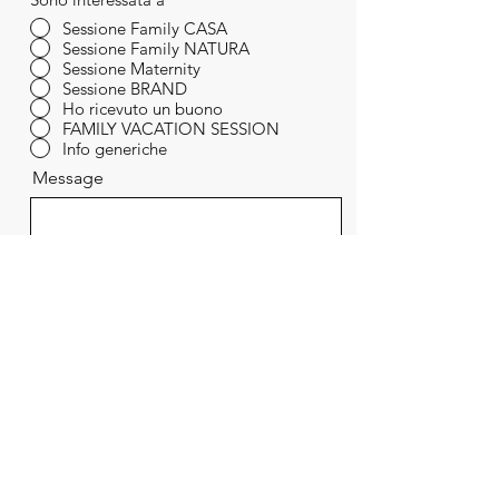
Sessione Family CASA
Sessione Family NATURA
Sessione Maternity
Sessione BRAND
Ho ricevuto un buono
FAMILY VACATION SESSION
Info generiche
Message
Send
sara.pigozzo1990@gmail.com
3409386739